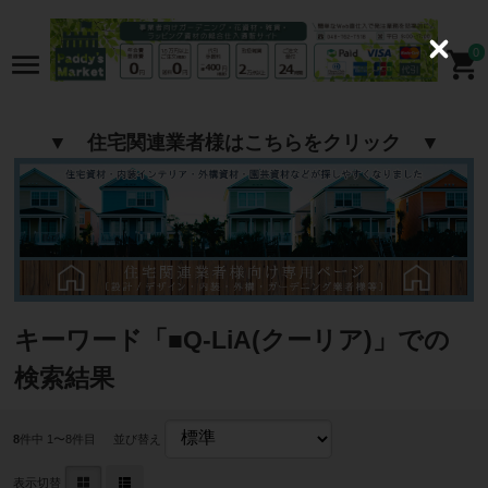
0
C
l
o
s
e
▼ 住宅関連業者様はこちらをクリック ▼
キーワード「■Q-LiA(クーリア)」での
検索結果
8
件中 1〜8件目
並び替え
表示切替