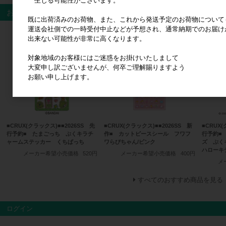
生じる可能性がございます。
おすすめ商品
既に出荷済みのお荷物、また、これから発送予定のお荷物について
運送会社側での一時受付中止などが予想され、通常納期でのお届け
出来ない可能性が非常に高くなります。
対象地域のお客様にはご迷惑をお掛けいたしまして
大変申し訳ございませんが、何卒ご理解賜りますよう
お願い申し上げます。
■CRUX(クラックス)■■2026SS 先
■CRUX(クラックス)■■2026SS 新
■CRUX(
行予約■ たまごっち ぷくキラチ
作■ カットピースシール フワフ
行予約■
ャームステッカー くちぱっち
ワらびちゃん/ピンク
ズ ぷく
ハローキ
メーカー希望小売価格
520円
メーカー希望小売価格
400円
メ
すべてのおすすめ商品を見る
ログイン