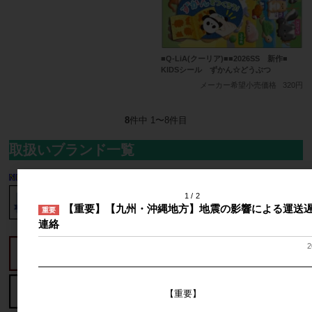
■Q-LiA(クーリア)■■2026SS 新作■
KIDSシール ずかん☆どうぶつ
メーカー希望小売価格
320円
8
件中 1〜8件目
取扱いブランド一覧
1
2
【重要】【九州・沖縄地方】地震の影響による運送
重要
連絡
2
━━━━━━━━━━━━━━━━━━━━━━━━━━━━━━
【重要】