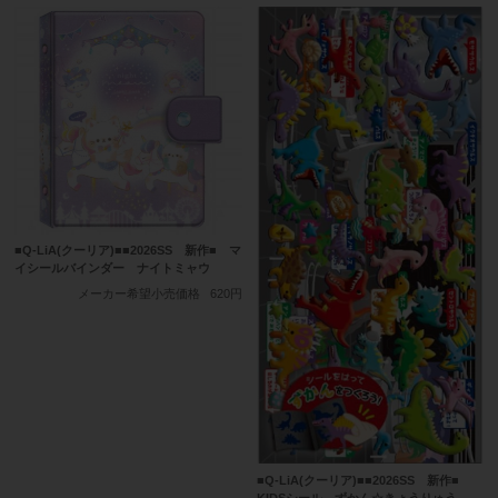
■Q-LiA(クーリア)■■2026SS 新作■ マ
イシールバインダー ナイトミャウ
メーカー希望小売価格
620円
■Q-LiA(クーリア)■■2026SS 新作■
KIDSシール ずかん☆きょうりゅう