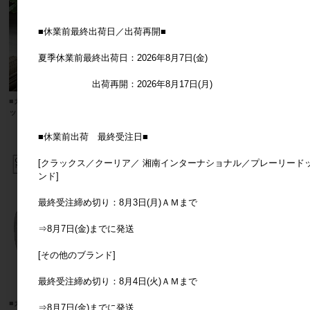
■休業前最終出荷日／出荷再開■
夏季休業前最終出荷日：2026年8月7日(金)
出荷再開：2026年8月17日(月)
■カルナック■■SALE■ ヴィンテージブ
■カルナック■■SALE■ クレマン ペイ
ックポット C／D
ントポット 11／12
メーカー希望小売価格
1,200円
メーカー希望小売価格
850円
■休業前出荷 最終受注日■
[クラックス／クーリア／ 湘南インターナショナル／プレーリード
ンド]
最終受注締め切り：8月3日(月)ＡＭまで
⇒8月7日(金)までに発送
[その他のブランド]
最終受注締め切り：8月4日(火)ＡＭまで
■カルナック■■SALE■ クレマン ペイ
■カルナック■■SALE■ マシェリ トー
⇒8月7日(金)までに発送