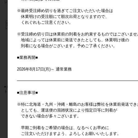
ントポット 15／16
ルポット
メーカー希望小売価格
850円
メーカー希望小売価格
1,600円
※最終受注締め切りを過ぎてご注文いただいた場合は
休業明けの受注順にて順次出荷となりますので、
くれぐれもご注意ください。
※受注締め切り日は休業前の到着をお約束するものではございませ
地域によっては休業前に発送できたとしても、休業明け後の
到着になる場合がございます。予めご了承ください。
■業務再開■
2026年8月17日(月)～ 通常業務
━━━━━━━━━━━━━━━━━━━━━━━━━━━━━━
■カルナック■■SALE■ ブレーメンポッ
■カルナック■■SALE■ ブレーメンポッ
ト メゾン 03
ト スクワール
■注意事項■
メーカー希望小売価格
1,000円
メーカー希望小売価格
1,400円
※特に北海道・九州・沖縄・離島のお客様は弊社を休業前発送でき
としても、運送便の混雑状況により指定日等に到着が
238
件中 1〜30件目
できない場合が多々ございます。
1
2
3
4
5
6
7
8
早期ご到着をご希望の場合は、なるべくお早めに
ご注文いただけますよう、よろしくお願いいたします。