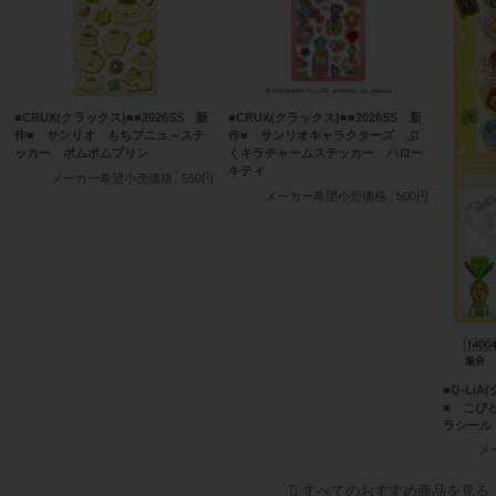
■CRUX(クラックス)■■2026SS 新
■CRUX(クラックス)■■2026SS 新
作■ サンリオ もちプニュ～ステ
作■ サンリオキャラクターズ ぷ
ッカー ポムポムプリン
くキラチャームステッカー ハロー
キティ
メーカー希望小売価格
550円
メーカー希望小売価格
500円
■Q-LiA
■ こび
ラシール
メ
すべてのおすすめ商品を見る