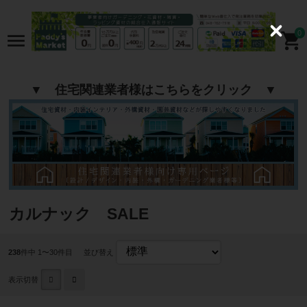
0
C
l
o
s
e
▼ 住宅関連業者様はこちらをクリック ▼
カルナック SALE
238
件中 1〜30件目
並び替え
表示切替