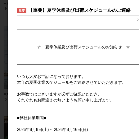
■カルナック■■SALE■ ジャンフォレス
■カルナック■■SALE■ ジャンフォレス
トピック キャット×ジョーロ
トピック スクワール×スコップ
【重要】夏季休業及び出荷スケジュールのご連絡
重要
メーカー希望小売価格
340円
メーカー希望小売価格
340円
2
━━━━━━━━━━━━━━━━━━━━━━━━━━━━━━
☆ 夏季休業及び出荷スケジュールのお知らせ ☆
━━━━━━━━━━━━━━━━━━━━━━━━━━━━━━
いつも大変お世話になっております。
本年の夏季休業スケジュールをご連絡させていただきます。
お手数ではございますが必ずご確認いただき、
■カルナック■■SALE■ ヴィンテージブ
■カルナック■■SALE■ ヴィンテージブ
ックポット C-6
ックポット B-4
くれぐれもお間違えの無いようお願い申し上げます。
メーカー希望小売価格
2,400円
メーカー希望小売価格
2,250円
■弊社休業期間■
2026年8月8日(土)～ 2026年8月16日(日)