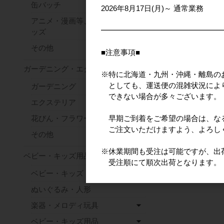
缶バッチ
2026年8月17日(月)～ 通常業務
アニメ・漫画等、キャラクターグ
━━━━━━━━━━━━━━━━
ッズ
その他
■注意事項■
ガーデニング・エクステリア
※特に北海道・九州・沖縄・離島の
としても、運送便の混雑状況によ
ガーデニング
できない場合が多々ございます。
エクステリア
早期ご到着をご希望の場合は、な
花びん・フラワースタンド
ご注文いただけますよう、よろし
その他
※休業期間も受注は可能ですが、出荷は2
ベビー・キッズ用品
受注順にて順次出荷となります。
ベビー・キッズ・知育玩具
ぬいぐるみ・人形
楽器・メロディ玩具
ベビー・キッズ用品