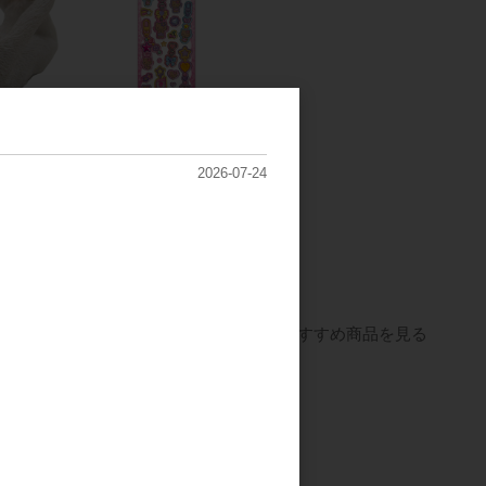
ーン■
■CRUX(クラック
マル シロネ
ス)■■2026SS 新作■
2026-07-24
サンリオキャラクター
ズ ぷくキラチャームス
希望小売価格
テッカー ハローキテ
680円
ィ/レオパードモード
メーカー希望小売価格
500円
すべてのおすすめ商品を見る