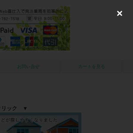
C
l
o
s
e
お問い合せ
カートを見る
クリック ▼