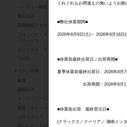
くれぐれもお間違えの無いようお願
パーティー雑貨
衛生用品
■弊社休業期間■
冠婚葬祭アイテム
ショッパー・ギフトバッグ・ギフ
2026年8月8日(土)～ 2026年8月16日(
トボックス
ぬいぐるみ・マスコット
その他
■休業前最終出荷日／出荷再開■
キッチン雑貨
夏季休業前最終出荷日：2026年8月7
食器
出荷再開：2026年8月17日
調理器具
キッチンツール
容器・ストッカー
■休業前出荷 最終受注日■
お弁当グッズ
[クラックス／クーリア／ 湘南イン
鍋つかみ・トリベット