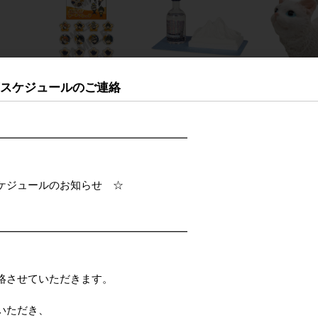
荷スケジュールのご連絡
■CRUX(クラック
【パディマ限定 特別
■キースト
新作■
ス)■■2026AW 新作■
SALE】■ダルトン■
YOGAアニ
ター
ハイキュー！！ おはじ
Ice rock diffuser／Refil
コ
フォン
きシールフレーク 烏野
bottle Northern light
メーカー
━━━━━━━━━━━━━━━━━━
パード
高校
メーカー希望小売価格
メーカー希望小売価格
3,000円
売価格
500円
ュールのお知らせ ☆
400円
━━━━━━━━━━━━━━━━━━
。
絡させていただきます。
いただき、