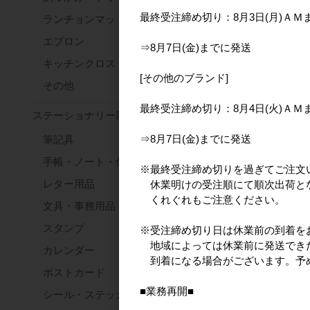
最終受注締め切り：8月3日(月)ＡＭ
ランチョンマット・コースター
エプロン
⇒8月7日(金)までに発送
キッチンクロス・ふきん
[その他のブランド]
その他
最終受注締め切り：8月4日(火)ＡＭ
ステーショナリー雑貨
⇒8月7日(金)までに発送
筆記具
手帳・ノート・付箋
※最終受注締め切りを過ぎてご注文
レター用品
休業明けの受注順にて順次出荷と
くれぐれもご注意ください。
文具・事務用品
スタンプ
※受注締め切り日は休業前の到着を
地域によっては休業前に発送でき
カレンダー
到着になる場合がございます。予
ポストカード
■業務再開■
シール・ステッカー