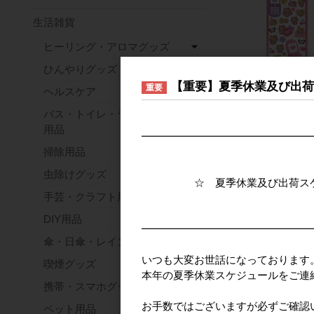
生活雑貨
ヒーリング・アロマグッズ
ひんやりグッズ
【重要】夏季休業及び出
■CRUX(クラック
重要
ヘルスケア
ス)■■2026SS 
バス・トイレ・ランドリー
サンリオキャラク
ズ 平成はっぴー
用品
━━━━━━━━━━━━━━━━
ステッカー レオ
掃除用品
モード
メーカー希望小
虫除けグッズ
☆ 夏季休業及び出荷スケジ
手芸・クラフト用品
DIY用品
━━━━━━━━━━━━━━━━
傘・日傘・レイングッズ
いつも大変お世話になっております
喫煙グッズ
本年の夏季休業スケジュールをご連
携帯・スマホグッズ
お手数ではございますが必ずご確認
ペット用品