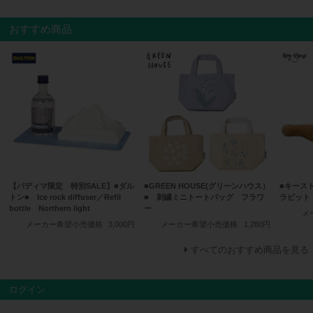
おすすめ商品
【パディマ限定 特別SALE】■ダル
■GREEN HOUSE(グリーンハウス）
■キース
トン■ Ice rock diffuser／Refil
■ 刺繍ミニトートバッグ フラワ
ラビット
bottle Northern light
ー
メ
メーカー希望小売価格
3,000円
メーカー希望小売価格
1,280円
すべてのおすすめ商品を見る
ログイン