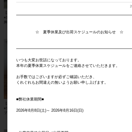
2
【パディマ限定 特別SALE】
【パディマ限定 特別SALE】
━━━━━━━━━━━━━━━━━━━━━━━━━━━━━━
■SOW（ソウ）■ スタンドクロック三
■SOW（ソウ）■ ベジポット ブロッ
脚 カッパー
コリー
メーカー希望小売価格
2,000円
メーカー希望小売価格
600円
☆ 夏季休業及び出荷スケジュールのお知らせ ☆
━━━━━━━━━━━━━━━━━━━━━━━━━━━━━━
いつも大変お世話になっております。
本年の夏季休業スケジュールをご連絡させていただきます。
お手数ではございますが必ずご確認いただき、
くれぐれもお間違えの無いようお願い申し上げます。
■弊社休業期間■
【パディマ限定 特別SALE】
【パディマ限定 特別SALE】
■SOW（ソウ）■ ベジポット グレー
■SOW（ソウ）■ タイニーガラスフラ
2026年8月8日(土)～ 2026年8月16日(日)
プ
ワーベース No.02
メーカー希望小売価格
300円
メーカー希望小売価格
200円