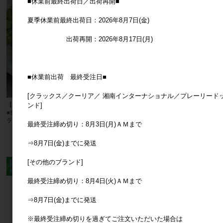
■休業前最終出荷日／出荷再開■
夏季休業前最終出荷日：2026年8月7日(金)
出荷再開：2026年8月17日(月)
■休業前出荷 最終受注日■
[クラックス／クーリア／ 湘南インターナショナル／プレーリード
ンド]
【パディマ限定 特別SALE】
【パディマ限定 特別SALE】■湘南イン
■SOW（ソウ）■ スプレースプリンク
ターナショナル■■X'mas■ パズルアド
ラー 1.6L
ベントカレンダー トムテのクリスマス
最終受注締め切り：8月3日(月)ＡＭまで
マジック
メーカー希望小売価格
600円
メーカー希望小売価格
6,600円
⇒8月7日(金)までに発送
[その他のブランド]
最終受注締め切り：8月4日(火)ＡＭまで
⇒8月7日(金)までに発送
※最終受注締め切りを過ぎてご注文いただいた場合は