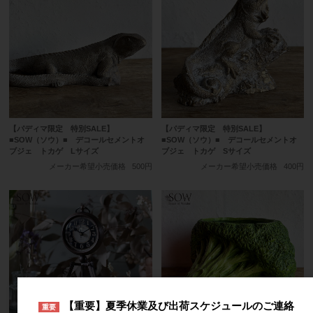
【パディマ限定 特別SALE】
【パディマ限定 特別SALE】
■SOW（ソウ）■ デコールセメントオ
■SOW（ソウ）■ デコールセメントオ
ブジェ トカゲ Lサイズ
ブジェ トカゲ Sサイズ
メーカー希望小売価格
500円
メーカー希望小売価格
400円
【重要】夏季休業及び出荷スケジュールのご連絡
重要