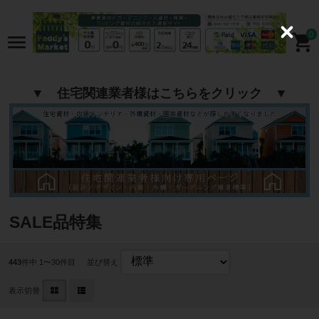
0
C
l
o
s
e
▼ 住宅関連業者様はこちらをクリック ▼
SALE品特集
443
件中 1〜30件目
並び替え
表示切替