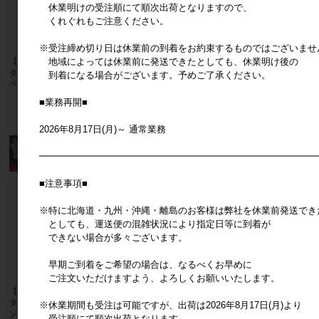
休業明けの受注順にて順次出荷となりますので、
くれぐれもご注意ください。
※受注締め切り日は休業前の到着をお約束するものではございませ
地域によっては休業前に発送できたとしても、休業明け後の
【パディマ限定 特別SALE】■湘南イン
【パディマ限定 特別SALE】■湘南イン
ターナショナル■■X'mas■ パズルアド
ターナショナル■■X'mas■ 壁掛けアド
到着になる場合がございます。予めご了承ください。
ベントカレンダー クリスマスパレード
ベントカレンダー 動物たちのメリーゴ
ーランド
メーカー希望小売価格
6,600円
■業務再開■
メーカー希望小売価格
2,400円
2026年8月17日(月)～ 通常業務
━━━━━━━━━━━━━━━━━━━━━━━━━━━━━━
■注意事項■
※特に北海道・九州・沖縄・離島のお客様は弊社を休業前発送でき
としても、運送便の混雑状況により指定日等に到着が
できない場合が多々ございます。
早期ご到着をご希望の場合は、なるべくお早めに
ご注文いただけますよう、よろしくお願いいたします。
【パディマ限定 特別SALE】■湘南イン
【パディマ限定 特別SALE】■湘南イン
ターナショナル■■X'mas■ 壁掛アドベ
ターナショナル■■X'mas■ 壁掛アドベ
※休業期間も受注は可能ですが、出荷は2026年8月17日(月)より
ントカレンダー クリスマスを楽しむサ
ントカレンダー 森の動物のクリスマス
受注順にて順次出荷となります。