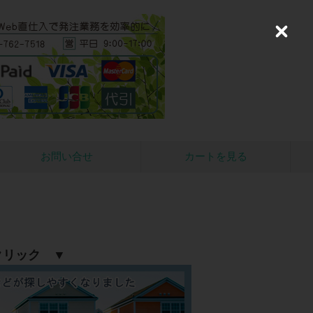
C
l
o
s
e
お問い合せ
カートを見る
クリック ▼