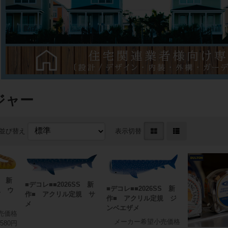
ジャー
並び替え
表示切替
S 新
■デコレ■■2026SS 新
■デコレ■■2026SS 新
規 ウ
作■ アクリル定規 サ
作■ アクリル定規 ジ
メ
ンベエザメ
売価格
メーカー希望小売価格
580円