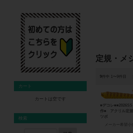
定規・メ
9
件中 1〜9件目
カート
カートは空です
■デコレ■■2026S
作■ アクリル定
ツボ
検索
メーカー希望小