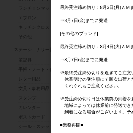
最終受注締め切り：8月3日(月)ＡＭ
ランチョンマット・コースター
エプロン
⇒8月7日(金)までに発送
キッチンクロス・ふきん
[その他のブランド]
その他
最終受注締め切り：8月4日(火)ＡＭ
ステーショナリー雑貨
⇒8月7日(金)までに発送
筆記具
手帳・ノート・付箋
※最終受注締め切りを過ぎてご注文
レター用品
休業明けの受注順にて順次出荷と
くれぐれもご注意ください。
文具・事務用品
スタンプ
※受注締め切り日は休業前の到着を
地域によっては休業前に発送でき
カレンダー
到着になる場合がございます。予
ポストカード
■業務再開■
シール・ステッカー