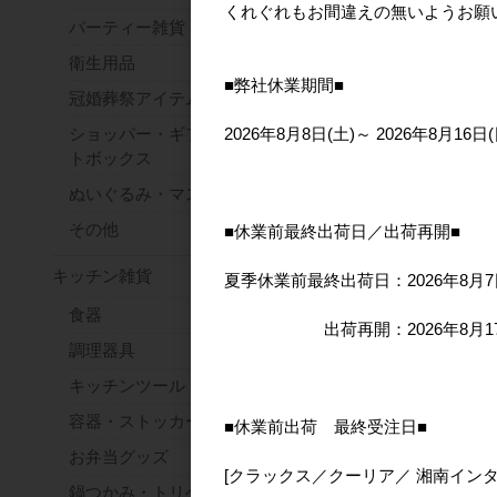
くれぐれもお間違えの無いようお願
パーティー雑貨
衛生用品
■弊社休業期間■
冠婚葬祭アイテム
ショッパー・ギフトバッグ・ギフ
2026年8月8日(土)～ 2026年8月16日(
トボックス
ぬいぐるみ・マスコット
■Q-LiA(クーリ
その他
ア)■■2026AW
■休業前最終出荷日／出荷再開■
こびとづかん パ
タイルシール カ
キッチン雑貨
夏季休業前最終出荷日：2026年8月7
モジリA
食器
メーカー希望小
出荷再開：2026年8月17日
調理器具
キッチンツール
容器・ストッカー
■休業前出荷 最終受注日■
お弁当グッズ
[クラックス／クーリア／ 湘南イン
鍋つかみ・トリベット