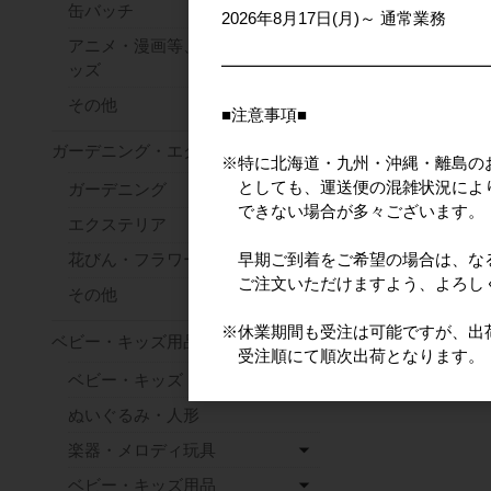
缶バッチ
2026年8月17日(月)～ 通常業務
アニメ・漫画等、キャラクターグ
━━━━━━━━━━━━━━━━
ッズ
その他
■注意事項■
ガーデニング・エクステリア
※特に北海道・九州・沖縄・離島の
としても、運送便の混雑状況によ
ガーデニング
できない場合が多々ございます。
エクステリア
早期ご到着をご希望の場合は、な
花びん・フラワースタンド
ご注文いただけますよう、よろし
その他
※休業期間も受注は可能ですが、出荷は2
ベビー・キッズ用品
受注順にて順次出荷となります。
ベビー・キッズ・知育玩具
ぬいぐるみ・人形
楽器・メロディ玩具
ベビー・キッズ用品