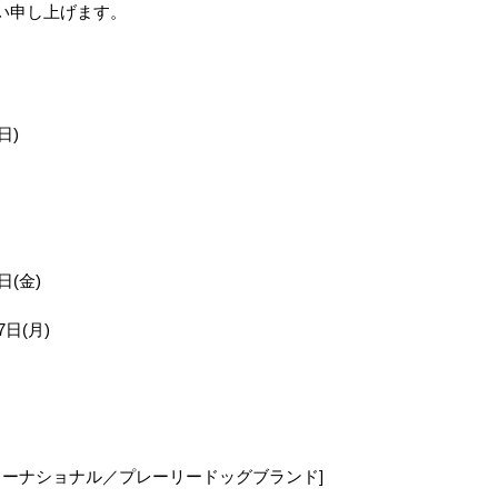
い申し上げます。
日)
■GREEN HOUSE(グリ
■CRUX(クラック
■ダルトン■ 
ーンハウス）■ 刺繍ミ
ス)■■2026SS 新作■
fragrance
ニトートバッグ ねこず
サンリオキャラクター
メーカー
 新作■
かん
ズ ぷくキラチャームス
キパキ
テッカー クロミ
メーカー希望小売価格
クレモ
日(金)
1,680円
メーカー希望小売価格
500円
売価格
(月)
500円
ターナショナル／プレーリードッグブランド]