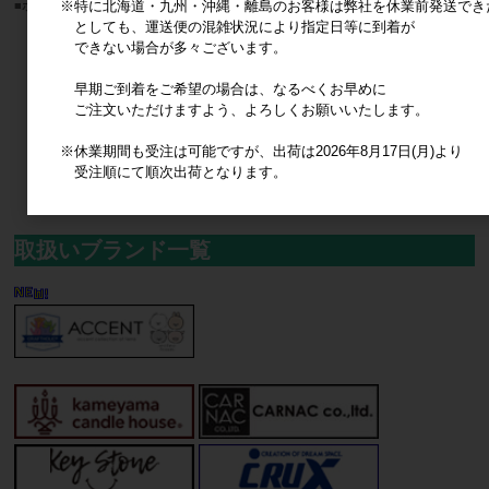
※特に北海道・九州・沖縄・離島のお客様は弊社を休業前発送でき
■ポッシュリビング■ LEDランタン
■ポッシュリビング■ LEDランタン
としても、運送便の混雑状況により指定日等に到着が
メーカー希望小売価格
4,500円
メーカー希望小売価格
3,700円
できない場合が多々ございます。
35
件中 1〜30件目
早期ご到着をご希望の場合は、なるべくお早めに
ご注文いただけますよう、よろしくお願いいたします。
1
2
※休業期間も受注は可能ですが、出荷は2026年8月17日(月)より
受注順にて順次出荷となります。
取扱いブランド一覧