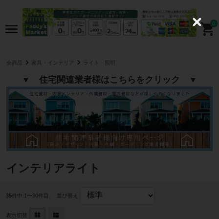
0
C
l
o
s
e
全商品
家具・インテリア
ライト・照明
▼ 住宅関連業者様はこちらをクリック ▼
インテリアライト
35
件中 1〜30件目
並び替え
表示切替