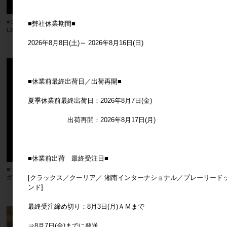
■コベントガーデン■ ミラリス・ボール
■コベントガーデン■ ライト・ラビット
■弊社休業期間■
LEDライト
メーカー希望小売価格
3,600円
メーカー希望小売価格
2,500円
2026年8月8日(土)～ 2026年8月16日(日)
■休業前最終出荷日／出荷再開■
夏季休業前最終出荷日：2026年8月7日(金)
出荷再開：2026年8月17日(月)
■休業前出荷 最終受注日■
■コベントガーデン■ カルゴ・ラウンド
■コベントガーデン■ カルゴ・ファンラ
[クラックス／クーリア／ 湘南インターナショナル／プレーリード
ガラスライト
イト
ンド]
メーカー希望小売価格
6,600円
メーカー希望小売価格
6,200円
最終受注締め切り：8月3日(月)ＡＭまで
⇒8月7日(金)までに発送