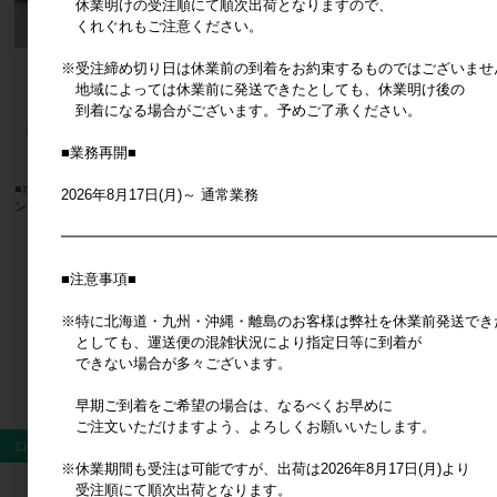
休業明けの受注順にて順次出荷となりますので、
くれぐれもご注意ください。
※受注締め切り日は休業前の到着をお約束するものではございませ
地域によっては休業前に発送できたとしても、休業明け後の
到着になる場合がございます。予めご了承ください。
■業務再開■
■ポッシュリビング■ アーバンプラ
■CRUX(
2026年8月17日(月)～ 通常業務
ンツポット マーブル Big size
作■ た
ォンステ
メーカー希望小売価格
5,500円
━━━━━━━━━━━━━━━━━━━━━━━━━━━━━━
メ
■Q-LiA(クーリア)■【正規品】
■注意事項■
■2026SS 新作■ ボンボンドロッ
プ シールバインダーセット ナイ
トミャウ
※特に北海道・九州・沖縄・離島のお客様は弊社を休業前発送でき
としても、運送便の混雑状況により指定日等に到着が
メーカー希望小売価格
1,800円
できない場合が多々ございます。
すべてのおすすめ商品を見る
早期ご到着をご希望の場合は、なるべくお早めに
ご注文いただけますよう、よろしくお願いいたします。
ログイン
※休業期間も受注は可能ですが、出荷は2026年8月17日(月)より
受注順にて順次出荷となります。