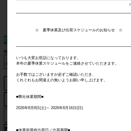
ーン■■レイングッズ特集■ マーキュリ
メーカー希望小売価格
420円
2
ー アンブレラフォルダブル8
メーカー希望小売価格
2,400円
━━━━━━━━━━━━━━━━━━━━━━━━━━━━━━
10
件中 1〜10件目
☆ 夏季休業及び出荷スケジュールのお知らせ ☆
取扱いブランド一覧
━━━━━━━━━━━━━━━━━━━━━━━━━━━━━━
いつも大変お世話になっております。
本年の夏季休業スケジュールをご連絡させていただきます。
お手数ではございますが必ずご確認いただき、
くれぐれもお間違えの無いようお願い申し上げます。
■弊社休業期間■
2026年8月8日(土)～ 2026年8月16日(日)
■休業前最終出荷日／出荷再開■