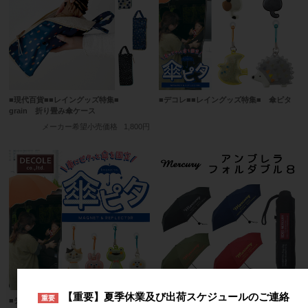
■現代百貨■■レイングッズ特集■
■デコレ■■レイングッズ特集■ 傘ピタ
grain 折り畳み傘ケース
メーカー希望小売価格
1,800円
【重要】夏季休業及び出荷スケジュールのご連絡
重要
■デコレ■■レイングッズ特集■ 傘ピタ
【パディマ限定 特別SALE】■キースト