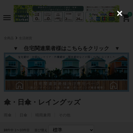
0
C
l
o
s
e
全商品
生活雑貨
▼ 住宅関連業者様はこちらをクリック ▼
傘・日傘・レイングッズ
雨傘
日傘
晴雨兼用
その他
10
件中 1〜10件目
並び替え