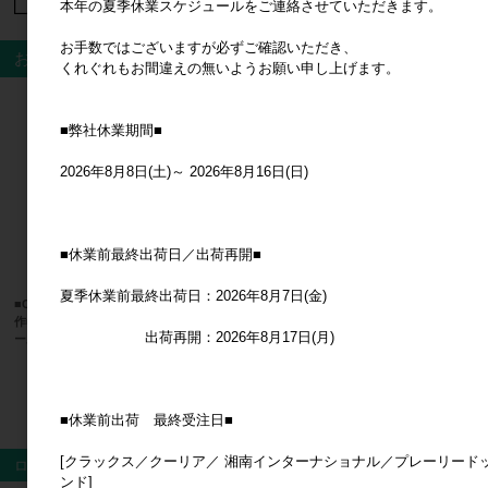
本年の夏季休業スケジュールをご連絡させていただきます。
お手数ではございますが必ずご確認いただき、
おすすめ商品
くれぐれもお間違えの無いようお願い申し上げます。
■弊社休業期間■
2026年8月8日(土)～ 2026年8月16日(日)
■休業前最終出荷日／出荷再開■
夏季休業前最終出荷日：2026年8月7日(金)
■CRUX(クラックス)■■2026AW 新
■キーストーン■ YOGAアニマル
■CRUX(
作■ ハイキュー！！ おはじきシ
チャシロ
行予約■
出荷再開：2026年8月17日(月)
ールフレーク 烏野高校
ーフォン
メーカー希望小売価格
680円
メーカー希望小売価格
500円
メ
すべてのおすすめ商品を見る
■休業前出荷 最終受注日■
[クラックス／クーリア／ 湘南インターナショナル／プレーリード
ログイン
ンド]