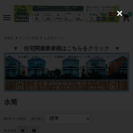
0
C
l
o
s
e
全商品
キッチン雑貨
お弁当グッズ
▼ 住宅関連業者様はこちらをクリック ▼
水筒
3
件中 1〜3件目
並び替え
表示切替