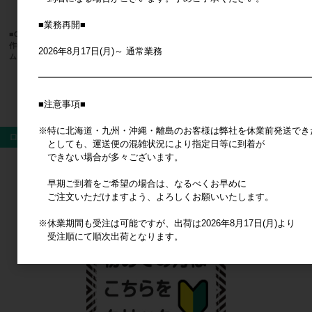
■業務再開■
■CRUX(クラックス)■■2026SS 新
■ダルトン■ Car fragrance
■CRUX(
作■ たまごっち ぷくキラチャー
作■ サ
メーカー希望小売価格
1,800円
2026年8月17日(月)～ 通常業務
ムステッカー ふらわっち
ッカー 
メーカー希望小売価格
520円
メ
━━━━━━━━━━━━━━━━━━━━━━━━━━━━━━
すべてのおすすめ商品を見る
■注意事項■
※特に北海道・九州・沖縄・離島のお客様は弊社を休業前発送でき
ログイン
としても、運送便の混雑状況により指定日等に到着が
できない場合が多々ございます。
ログイン
早期ご到着をご希望の場合は、なるべくお早めに
ご注文いただけますよう、よろしくお願いいたします。
新規会員登録
※休業期間も受注は可能ですが、出荷は2026年8月17日(月)より
受注順にて順次出荷となります。