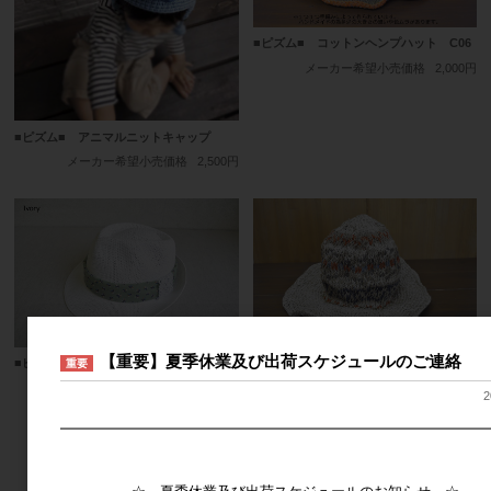
■ピズム■ コットンヘンプハット C06
メーカー希望小売価格
2,000円
■ピズム■ アニマルニットキャップ
メーカー希望小売価格
2,500円
【重要】夏季休業及び出荷スケジュールのご連絡
■ピズム■ シフォンレースハット
■ピズム■ コットンヘンプハット B7－
重要
A
メーカー希望小売価格
2,000円
2
メーカー希望小売価格
2,000円
━━━━━━━━━━━━━━━━━━━━━━━━━━━━━━
12
件中 1〜12件目