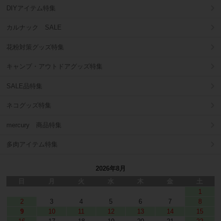
DIYアイテム特集
カルナック SALE
花粉対策グッズ特集
キャンプ・アウトドアグッズ特集
SALE品特集
ネコグッズ特集
mercury 商品特集
多肉アイテム特集
2026年8月
日
月
火
水
木
金
土
1
2
3
4
5
6
7
8
9
10
11
12
13
14
15