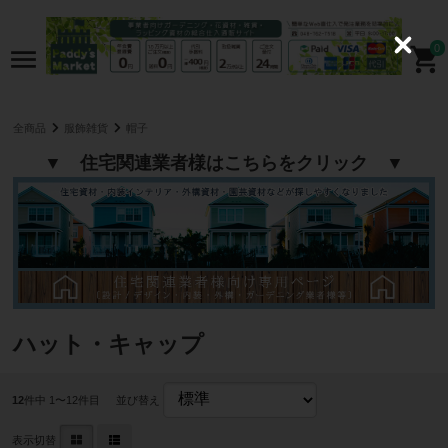
0
C
l
o
s
e
全商品
服飾雑貨
帽子
▼ 住宅関連業者様はこちらをクリック ▼
ハット・キャップ
12
件中 1〜12件目
並び替え
表示切替