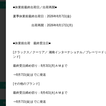
ログイン
■休業前最終出荷日／出荷再開■
夏季休業前最終出荷日：2026年8月7日(金)
ログイン
出荷再開：2026年8月17日(月)
新規会員登録
■休業前出荷 最終受注日■
[クラックス／クーリア／ 湘南インターナショナル／プレーリード
ンド]
最終受注締め切り：8月3日(月)ＡＭまで
⇒8月7日(金)までに発送
[その他のブランド]
カート
最終受注締め切り：8月4日(火)ＡＭまで
カートは空です
⇒8月7日(金)までに発送
検索