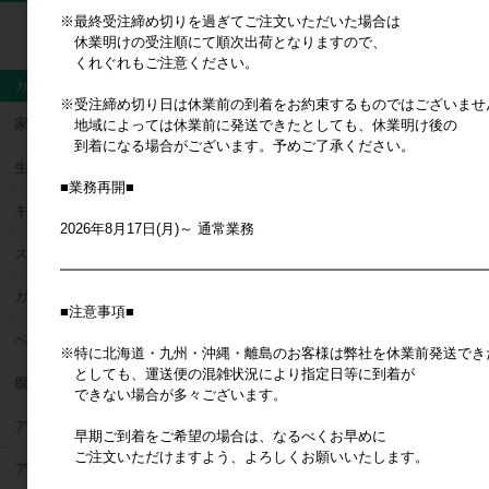
※最終受注締め切りを過ぎてご注文いただいた場合は
検索
休業明けの受注順にて順次出荷となりますので、
くれぐれもご注意ください。
カテゴリ
※受注締め切り日は休業前の到着をお約束するものではございませ
家具・インテリア
地域によっては休業前に発送できたとしても、休業明け後の
到着になる場合がございます。予めご了承ください。
生活雑貨
■業務再開■
キッチン雑貨
2026年8月17日(月)～ 通常業務
ステーショナリー雑貨
━━━━━━━━━━━━━━━━━━━━━━━━━━━━━━
ガーデニング・エクステリア
■注意事項■
ベビー・キッズ用品
※特に北海道・九州・沖縄・離島のお客様は弊社を休業前発送でき
としても、運送便の混雑状況により指定日等に到着が
服飾雑貨
できない場合が多々ございます。
アクセサリー雑貨
早期ご到着をご希望の場合は、なるべくお早めに
ご注文いただけますよう、よろしくお願いいたします。
アウトドア・レジャー用品