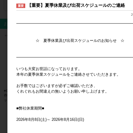
【重要】夏季休業及び出荷スケジュールのご連絡
ログイン
してください
重要
2
おすすめ商品
━━━━━━━━━━━━━━━━━━━━━━━━━━━━━━
☆ 夏季休業及び出荷スケジュールのお知らせ ☆
━━━━━━━━━━━━━━━━━━━━━━━━━━━━━━
いつも大変お世話になっております。
本年の夏季休業スケジュールをご連絡させていただきます。
お手数ではございますが必ずご確認いただき、
■CRUX(クラックス)■■2026SS 新
■湘南インターナショナル■ スクイ
■CRUX(
くれぐれもお間違えの無いようお願い申し上げます。
作■ サンリオ もちプニュ～ステ
ーズじょうろ エレファント 4点
作■ Di
ッカー マイメロディ
アソート
ール ズ
メーカー希望小売価格
550円
メーカー希望小売価格
1,200円
メ
■弊社休業期間■
2026年8月8日(土)～ 2026年8月16日(日)
すべてのおすすめ商品を見る