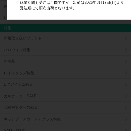
※休業期間も受注は可能ですが、出荷は2026年8月17日(月)より
住宅関連
受注順にて順次出荷となります。
店舗資材・ラッピング用品
特集
新規取り扱いブランド
ハロウィン特集
新商品
レイングッズ特集
DIYアイテム特集
カルナック SALE
花粉対策グッズ特集
キャンプ・アウトドアグッズ特集
SALE品特集