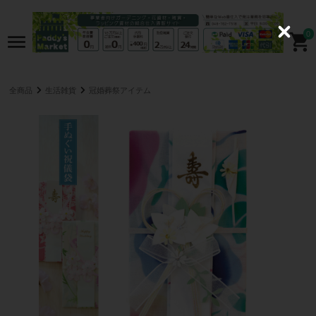
0
C
l
o
s
e
全商品
生活雑貨
冠婚葬祭アイテム