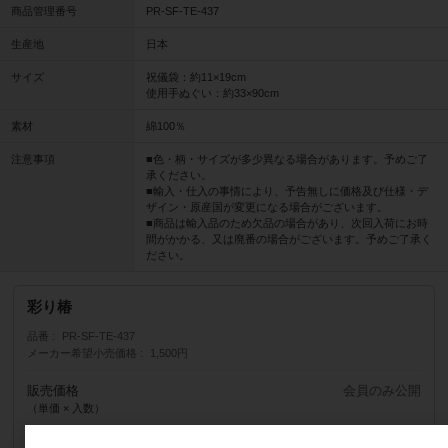
商品管理番号
PR-SF-TE-437
生産地
日本
サイズ
祝儀袋：約11×19cm
使用手ぬぐい：約33×90cm
素材
綿100％
注意事項
■色・柄・サイズが多少異なる場合があります。予めご了
承ください。
■輸入・仕入の事情により、予告無しに価格及び仕様・デ
ザイン・原産国が変更になる場合がございます。
■商品は輸入品のため欠品の場合があり、次回入荷にお時
間がかかる、又は廃番の場合がございます。予めご了承く
ださい。
彩り椿
品番
PR-SF-TE-437
メーカー希望小売価格
1,500円
販売価格
会員のみ公開
（単価 × 入数）
注文数
ご注文には